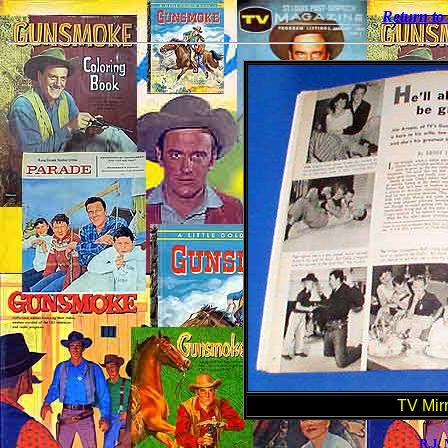
Return t
TV Mir
R.J.